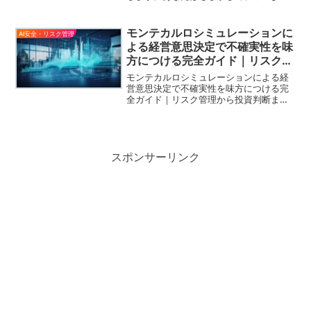
な悩みを抱えていませんか？「Geminiっ
て何？どうやって使うの？」「スマホで
簡単にAIを活用したいけど、やり方が分
モンテカルロシミュレーションに
AI安全・リスク管理
からない」「Geminiアプリの機能を全部
よる経営意思決定で不確実性を味
知りたい！」もし上記のどれかに当ては
方につける完全ガイド｜リスク管
まるなら、この記事はあなたのために書
理から投資判断まで実践的手法を
かれています。Geminiアプリは、
モンテカルロシミュレーションによる経
Google が開発した最新のAIアシスタント
徹底解説
営意思決定で不確実性を味方につける完
で、スマートフォンから簡単にアクセス
全ガイド｜リスク管理から投資判断まで
できます。このガイドを読むことで、以
実践的手法を徹底解説はじめに経営者や
下のメリットを得られます：✨ このガイ
意思決定者の皆さんは、日々不確実な未
ドで学べること：Geminiアプリの基本的
来に対して重要な判断を迫られているこ
な使い方初期設定から実践的な活用方法
とでしょう。「この投資は...
テキスト生成、画像解析、コード作成な
スポンサーリンク
ど各機能の詳しい操作方法ビジネスや日
常生活での活用事例よくある質問と解決
方法セキュリティ面の注意点記事の信頼
性について：この情報は2026年1月時点
の最新アップデートに基づいており、実
際のユーザー体験と公式情報を組み合わ
せて作成されています。初心者向けにや
さしく、かつ詳しく解説しているので、
どうぞ安心してお読みください。