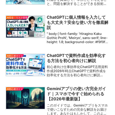
と、問題を解決することができる技術で
す。最近では、私たちの生活や仕事にAI
がどんどん取り入れられています。例え
ば、スマートフォンの音声アシスタント
ChatGPTに個人情報を入力して
AI安全・リスク管理
や、インターネット...
も大丈夫？安全な使い方を徹底解
説
" body { font-family: 'Hiragino Kaku
Gothic ProN', 'Meiryo', sans-serif; line-
height: 1.8; background-color: #f9f9f9;
co...
ChatGPTで資料作成を効率化す
AI初心者ガイド
る方法を初心者向けに解説
初心者向け仕事効率化ChatGPT活用資料
作成2026年時点ChatGPTで資料作成を
効率化する方法を初心者向けに解説
ChatGPTは、資料を一瞬で完璧に仕上げ
る魔法ではありません。しかし、資料作
成の前準備、構成づくり、要点整理、言
Geminiアプリの使い方完全ガイ
AI初心者ガイド
い換え、...
ド｜スマホで今すぐ始められる
【2026年最新版】
このガイドでは、Geminiアプリをスマホ
で使いこなすための完全な解説をお届け
します。あなたはもしかして、このよう