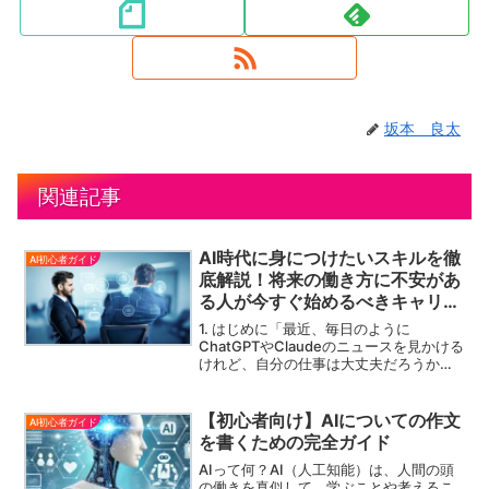
坂本 良太
関連記事
AI時代に身につけたいスキルを徹
AI初心者ガイド
底解説！将来の働き方に不安があ
る人が今すぐ始めるべきキャリア
戦略
1. はじめに「最近、毎日のように
ChatGPTやClaudeのニュースを見かける
けれど、自分の仕事は大丈夫だろうか」
「AIの進化が早すぎて、将来の働き方に
不安がある」そう感じていませんか？世
間では「AIに仕事を奪われる職種」とい
【初心者向け】AIについての作文
AI初心者ガイド
った過激な...
を書くための完全ガイド
AIって何？AI（人工知能）は、人間の頭
の働きを真似して、学ぶことや考えるこ