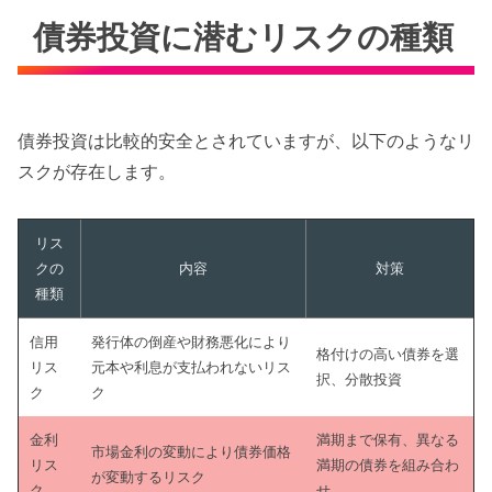
債券投資に潜むリスクの種類
債券投資は比較的安全とされていますが、以下のようなリ
スクが存在します。
リス
クの
内容
対策
種類
信用
発行体の倒産や財務悪化により
格付けの高い債券を選
リス
元本や利息が支払われないリス
択、分散投資
ク
ク
金利
満期まで保有、異なる
市場金利の変動により債券価格
リス
満期の債券を組み合わ
が変動するリスク
ク
せ