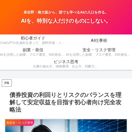
泉佐野・南大阪から、誰でも学べるAIの入口を作る。
AIを、特別な人だけのものにしない。
初心者ガイド
AI仕事術
ChatGPTや生成AIを使って、資料作成・メール・会議・業務改善を効率化する方法を紹介します。
副業・発信
安全・リスク管理
AIを活用した副業、ブログ運営、SNS発信、収益化のアイデアを発信します。
AIを活用した副業、ブログ運営、SNS発信、コンテンツ作成、収益化の方法を紹介します。
ビジネス思考
仕事の進め方、情報整理、伝え方、判断力など、AI時代に役立つビジネス思考を解説します。
PR
債券投資の利回りとリスクのバランスを理
解して安定収益を目指す初心者向け完全攻
略法
AI安全・リスク管理