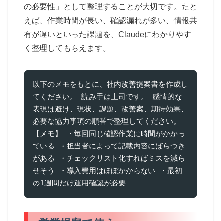
の必要性」として整理することが大切です。たと
えば、作業時間が長い、確認漏れが多い、情報共
有が遅いといった課題を、Claudeにわかりやす
く整理してもらえます。
以下のメモをもとに、社内改善提案書を作成し
てください。 読み手は上司です。 感情的な
表現は避け、現状、課題、改善案、期待効果、
必要な協力事項の順番で整理してください。 
【メモ】 ・毎回同じ確認作業に時間がかかっ
ている ・担当者によって記載内容にばらつき
がある ・チェックリスト化すればミスを減ら
せそう ・導入費用はほぼかからない ・最初
の1週間だけ運用確認が必要