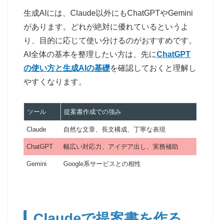
生成AIには、Claude以外にもChatGPTやGemini
があります。どれが絶対に優れているというよ
り、目的に応じて使い分けるのがおすすめです。
AI全体の基本を整理したい方は、先に
ChatGPT
の使い方と生成AIの基礎
を確認しておくと理解し
やすくなります。
ツール
提案書作成での強み
使い
Claude
自然な文章、長文構成、丁寧な表現
提案
ChatGPT
幅広い対応力、アイデア出し、実務補助
構成
Gemini
Google系サービスとの相性
資料
Claudeで提案書を作る