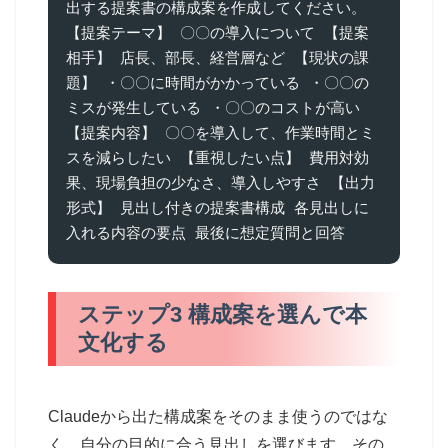
出する提案書の構成案を作成してください。 
【提案テーマ】 〇〇の導入について 【提案
相手】 店長、部長、経営層など 【現状の課
題】 ・〇〇に時間がかかっている ・〇〇の
ミスが発生している ・〇〇のコストが高い 
【提案内容】 〇〇を導入して、作業時間とミ
スを減らしたい 【重視したい点】 費用対効
果、現場負担の少なさ、導入しやすさ 【出力
形式】 見出し付きの提案書構成 各見出しに
入れる内容の要点 最後に想定質問と回答
ステップ3 構成案を選んで本
文化する
Claudeから出た構成案をそのまま使うのではな
く、自分の目的に合う見出しを選びます。その