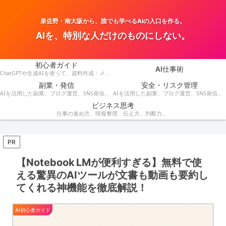
泉佐野・南大阪から、誰でも学べるAIの入口を作る。
AIを、特別な人だけのものにしない。
初心者ガイド
AI仕事術
ChatGPTや生成AIを使って、資料作成・メール・会議・業務改善を効率化する方法を紹介します。
副業・発信
安全・リスク管理
AIを活用した副業、ブログ運営、SNS発信、収益化のアイデアを発信します。
AIを活用した副業、ブログ運営、SNS発信、コンテンツ作成、収益化の方法を紹介します。
ビジネス思考
仕事の進め方、情報整理、伝え方、判断力など、AI時代に役立つビジネス思考を解説します。
PR
【Notebook LMが便利すぎる】無料で使
える驚異のAIツールが文書も動画も要約し
てくれる神機能を徹底解説！
AI初心者ガイド