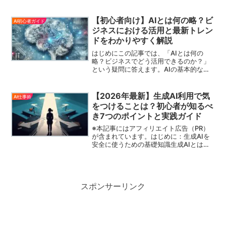
#333;...
【初心者向け】AIとは何の略？ビ
AI初心者ガイド
ジネスにおける活用と最新トレン
ドをわかりやすく解説
はじめにこの記事では、「AIとは何の
略？ビジネスでどう活用できるのか？」
という疑問に答えます。AIの基本的な仕
組みや、企業がどのように使っているの
か、またそのメリット・デメリットにつ
いて、わかりやすく説明します。ビジネ
【2026年最新】生成AI利用で気
AI仕事術
スの現場でAIを導入す...
をつけることは？初心者が知るべ
き7つのポイントと実践ガイド
※本記事にはアフィリエイト広告（PR）
が含まれています。はじめに：生成AIを
安全に使うための基礎知識生成AIとは、
テキスト・画像・動画・音声などのコン
テンツを自動的に作り出す人工知能技術
のことです。ChatGPTやStable Diffus...
スポンサーリンク