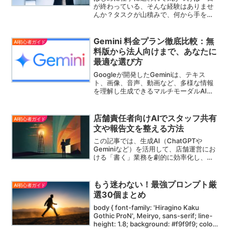
が終わっている、そんな経験はありませ
んか？タスクが山積みで、何から手をつ
ければよいのか分からないと感じること
もあるでしょう。そこで重要になるの
が、自己管理力を高めるための時間術と
Gemini 料金プラン徹底比較：無
AI初心者ガイド
優先順位の決め方です。本記...
料版から法人向けまで、あなたに
最適な選び方
Googleが開発したGeminiは、テキス
ト、画像、音声、動画など、多様な情報
を理解し生成できるマルチモーダルAIで
す。その高度な能力は、私たちの仕事、
学習、日常生活に革新をもたらし、さま
ざまなタスクを効率化します。Gemini
店舗責任者向けAIでスタッフ共有
AI初心者ガイド
は、Googleの長年にわたるAI研究の集大
文や報告文を整える方法
成であり、特に大規模言語モデル
（LLM）の分野で最先端の性能を誇りま
この記事では、生成AI（ChatGPTや
す。その進化は目覚ましく、より自然で
Geminiなど）を活用して、店舗運営にお
人間らしい対話、複雑な問題解決、創造
ける「書く」業務を劇的に効率化し、か
的なコンテンツ生成など、多岐にわたる
つ質を高める具体的な方法を徹底解説し
応用が期待されています。
ます。この記事を読めば、あなたはAIと
いう「優秀な副店長」を手に入れ、クリ
もう迷わない！最強プロンプト厳
AI初心者ガイド
エイティブな店舗づくりに専念できるよ
選30個まとめ
うになるでしょう。
body { font-family: 'Hiragino Kaku
Gothic ProN', Meiryo, sans-serif; line-
height: 1.8; background: #f9f9f9; color: