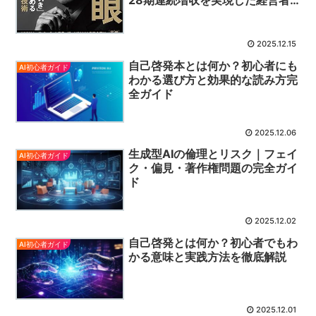
28期連続増収を実現した経営者
が明かす”判断力”の本質
2025.12.15
自己啓発本とは何か？初心者にも
AI初心者ガイド
わかる選び方と効果的な読み方完
全ガイド
2025.12.06
生成型AIの倫理とリスク｜フェイ
AI初心者ガイド
ク・偏見・著作権問題の完全ガイ
ド
2025.12.02
自己啓発とは何か？初心者でもわ
AI初心者ガイド
かる意味と実践方法を徹底解説
2025.12.01