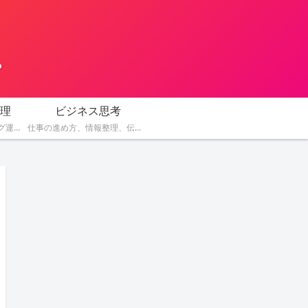
。
理
ビジネス思考
AIを活用した副業、ブログ運営、SNS発信、コンテンツ作成、収益化の方法を紹介します。
仕事の進め方、情報整理、伝え方、判断力など、AI時代に役立つビジネス思考を解説します。