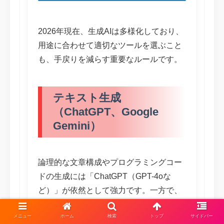
2026年現在、生成AIは多様化しており、
用途に合わせて適切なツールを選ぶこと
も、手戻りを減らす重要なルールです。
テキスト生成
（ChatGPT、Google
Gemini）
論理的な文章構成やプログラミングコー
ドの生成には「ChatGPT（GPT-4oな
ど）」が依然として強力です。一方で、
Google Workspaceとの連携や、最新のウ
メニュー
ホーム
検索
トップ
サイドバー
ェブ情報を加味したリアルタイムな検