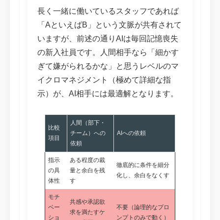
長く一緒に働いているスタッフであれば
「AといえばB」という文脈が共有されて
いますが、前述の通りAIは毎回記憶喪失
の新入社員です。人間相手なら「細かす
ぎて嫌がられるかな」と思うレベルのマ
イクロマネジメント（極めて詳細な指
示）が、AI相手には最適解となります。
人間（部下・
比較
チーム）への
AIへの依頼
項目
依頼
指示
ある程度の裁
徹底的に条件を細分
の具
量と余白を残
化し、余白をなくす
体性
す
モチ
共感や承認欲
ベー
不要（論理的なプロ
求を満たすケ
ショ
ンプトのみで動く）