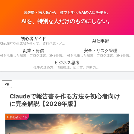
泉佐野・南大阪から、誰でも学べるAIの入口を作る。
AIを、特別な人だけのものにしない。
初心者ガイド
AI仕事術
ChatGPTや生成AIを使って、資料作成・メール・会議・業務改善を効率化する方法を紹介します。
副業・発信
安全・リスク管理
AIを活用した副業、ブログ運営、SNS発信、収益化のアイデアを発信します。
AIを活用した副業、ブログ運営、SNS発信、コンテンツ作成、収益化の方法を紹介します。
ビジネス思考
仕事の進め方、情報整理、伝え方、判断力など、AI時代に役立つビジネス思考を解説します。
PR
Claudeで報告書を作る方法を初心者向け
に完全解説【2026年版】
AI初心者ガイド