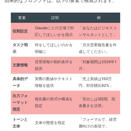
効果的なプロンプトは、以下の要素で構成されます。
要素
説明
例
Claudeにどの立場で対
「あなたはビジネスコ
役割設定
応してほしいかを指示
ンサルタントとして」
タスク明
何をしてほしいのかを
「月次営業報告書を作
示
明確に
成してください」
背景情報や制約条件を
「対象期間は2026年1
文脈情報
提供
月」
具体的デ
実際の数値やテキスト
「売上実績は150万
ータ
情報を提供
円、対目標比92%」
出力フォ
報告書の形式や構成を
「見出しは3段階、箇
ーマット
指定
条書きを活用」
指定
トーンと
「フォーマルで、経営
文体や態度を指定
文体
層向けの表現で」