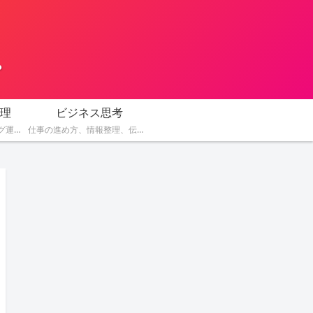
。
理
ビジネス思考
AIを活用した副業、ブログ運営、SNS発信、コンテンツ作成、収益化の方法を紹介します。
仕事の進め方、情報整理、伝え方、判断力など、AI時代に役立つビジネス思考を解説します。