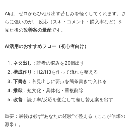
AIは、ゼロからひねり出す苦しみを軽くしてくれます。さ
らに強いのが、 反応（スキ・コメント・購入率など）を
見た後の
改善案の量産
です。
AI活用のおすすめフロー（初心者向け）
ネタ出し
：読者の悩みを20個出す
構成作り
：H2/H3を作って流れを整える
下書き
：各見出しに要点を箇条書きで入れる
推敲
：短文化・具体化・重複削除
改善
：読了率/反応を想定して差し替え案を出す
重要：最後は必ず“あなたの経験”で整える（ここが信頼の
源泉）。