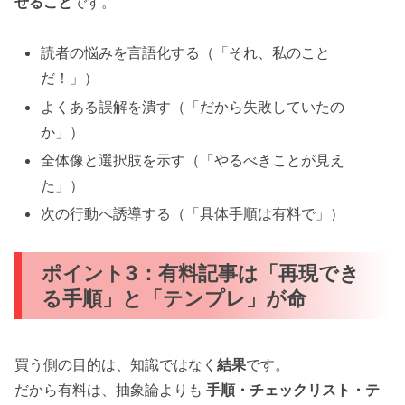
せること
です。
読者の悩みを言語化する（「それ、私のこと
だ！」）
よくある誤解を潰す（「だから失敗していたの
か」）
全体像と選択肢を示す（「やるべきことが見え
た」）
次の行動へ誘導する（「具体手順は有料で」）
ポイント3：有料記事は「再現でき
る手順」と「テンプレ」が命
買う側の目的は、知識ではなく
結果
です。
だから有料は、抽象論よりも
手順・チェックリスト・テ