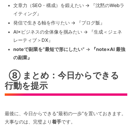
文章力（SEO・構成）を鍛えたい → 『沈黙のWebラ
イティング』
発信で生きる軸を作りたい → 『ブログ飯』
AI×ビジネスの全体像を掴みたい → 『生成＜ジェネ
レーティブ＞DX』
noteで副業を“最短で形にしたい”
→
『note×AI 最強
の副業』
⑧ まとめ：今日からできる
行動を提示
最後に、今日からできる“最初の一歩”を置いておきます。
大事なのは、完璧より
着手
です。