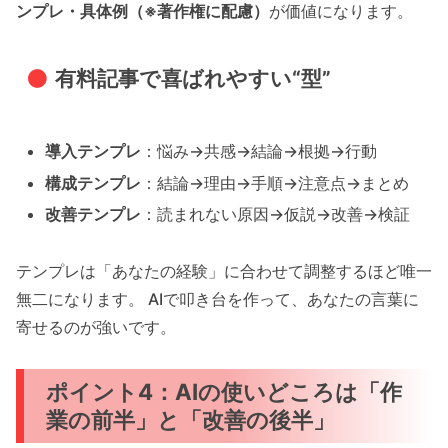
ンプレ・具体例（※著作権に配慮）
が価値になります。
有料記事で喜ばれやすい“型”
導入テンプレ
：悩み→共感→結論→根拠→行動
構成テンプレ
：結論→理由→手順→注意点→まとめ
改善テンプレ
：読まれない原因→仮説→改善→検証
テンプレは「あなたの経験」に合わせて調整するほど唯一
無二になります。 AIで叩き台を作って、あなたの言葉に
寄せるのが強いです。
ポイント4：AIの使いどころは「作
業の前半」と「改善の後半」