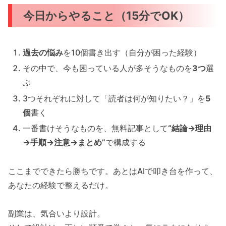
今日からやること（15分でOK）
過去の悩み
を10個書き出す（自分が困った経験）
その中で、今も困っている人が多そうなものを
3つ
選
ぶ
3つそれぞれに対して「読者は何が知りたい？」を
5
個
書く
一番書けそうなものを、無料記事として
“結論→理由
→手順→注意→まとめ”
で構成する
ここまでできたら勝ちです。あとはAIで叩き台を作って、
あなたの経験で整えるだけ。
副業は、気合いより設計。