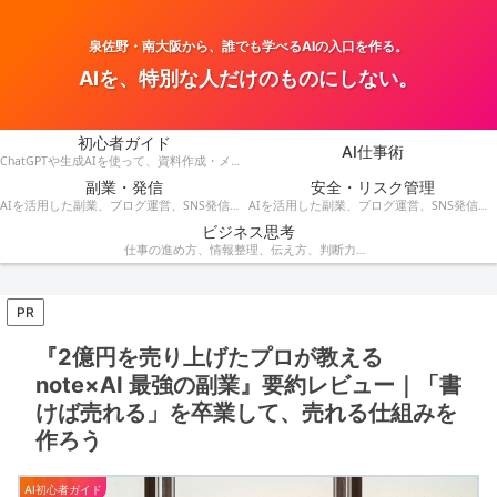
泉佐野・南大阪から、誰でも学べるAIの入口を作る。
AIを、特別な人だけのものにしない。
初心者ガイド
AI仕事術
ChatGPTや生成AIを使って、資料作成・メール・会議・業務改善を効率化する方法を紹介します。
副業・発信
安全・リスク管理
AIを活用した副業、ブログ運営、SNS発信、収益化のアイデアを発信します。
AIを活用した副業、ブログ運営、SNS発信、コンテンツ作成、収益化の方法を紹介します。
ビジネス思考
仕事の進め方、情報整理、伝え方、判断力など、AI時代に役立つビジネス思考を解説します。
PR
『2億円を売り上げたプロが教える
note×AI 最強の副業』要約レビュー｜「書
けば売れる」を卒業して、売れる仕組みを
作ろう
AI初心者ガイド