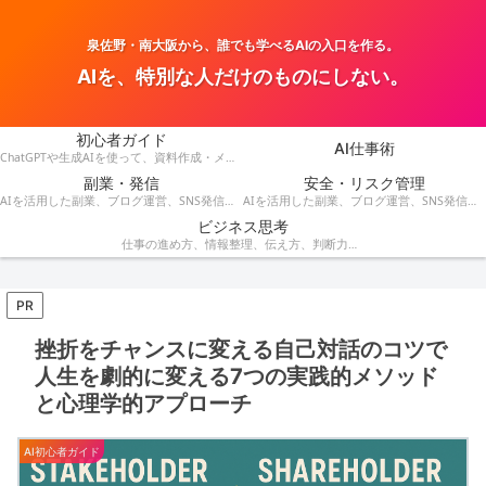
泉佐野・南大阪から、誰でも学べるAIの入口を作る。
AIを、特別な人だけのものにしない。
初心者ガイド
AI仕事術
ChatGPTや生成AIを使って、資料作成・メール・会議・業務改善を効率化する方法を紹介します。
副業・発信
安全・リスク管理
AIを活用した副業、ブログ運営、SNS発信、収益化のアイデアを発信します。
AIを活用した副業、ブログ運営、SNS発信、コンテンツ作成、収益化の方法を紹介します。
ビジネス思考
仕事の進め方、情報整理、伝え方、判断力など、AI時代に役立つビジネス思考を解説します。
PR
挫折をチャンスに変える自己対話のコツで
人生を劇的に変える7つの実践的メソッド
と心理学的アプローチ
AI初心者ガイド