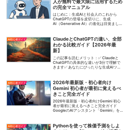
人が無料で最大限に活用するため
の完全マニュアル
はじめに：生成AIと社会人のこれから
ChatGPTの登場を皮切りに、生成
AI（Generative AI）の進化は目覚ましい
スピードで加速しています。ビジネスシ
ーンでも「生成AIを使いこなせる人材」
の価値が高まる中、多くの社会人が「ど
ClaudeとChatGPTの違い、全部
AI初心者ガイド
こまで...
わかる比較ガイド【2026年最
新】
この記事を読むメリット：✅ Claudeと
ChatGPTの具体的な違いが3分で理解で
きます✅ あなたにぴったりな生成AIツー
ル選びができるようになります✅ ビジネ
ス活用や業務効率化の最適な方法が分か
ります✅ 2026年の最新機能と価格情報を
2026年最新版・初心者向け
AI初心者ガイド
キャッチアップできますAI技術は日々進
Gemini 初心者が最初に覚えるべ
化しています。本記事は最新情報に基づ
きこと完全ガイド
いて作成されており、実践的で信頼でき
るコンテンツをお約束します。
2026年最新版・初心者向けGemini 初心
者が最初に覚えるべきこと完全ガイド
GoogleのAIアシスタント「Gemini」を
これから使い始める方に向けて、生成ai
とは何か、Geminiで何ができるのか、最
初に覚えるべき使い方、注意点、...
Pythonを使って株価予測をしよ
AI初心者ガイド