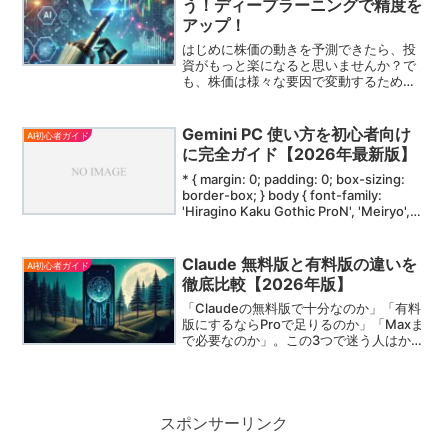
う！ディープラーニングで精度を
アップ！
はじめに株価の動きを予測できたら、投
資がもっと楽になると思いませんか？で
も、株価は様々な要因で変動するため、
正確に予測するのはとても難しいです。
そこで、Pythonとディープラーニングを
活用することで、より精度の高い予測が
Gemini PC 使い方を初心者向け
AI初心者ガイド
可能になるかもしれ...
に完全ガイド【2026年最新版】
* { margin: 0; padding: 0; box-sizing:
border-box; } body { font-family:
'Hiragino Kaku Gothic ProN', 'Meiryo',
sans-ser...
Claude 無料版と有料版の違いを
AI初心者ガイド
徹底比較【2026年版】
「Claudeの無料版で十分なのか」「有料
版にするならProで足りるのか」「Maxま
で必要なのか」。この3つで迷う人はかな
り多いです。結論からいうと、たまに使
う人は無料版、毎日の仕事で使う人は
Pro、重い作業を長時間まわす人はMaxが
基本線です。しかも2025年後半から
2026年にかけて、Web検索の全プラン展
スポンサーリンク
開、メモリー機能の全ユーザー対応、