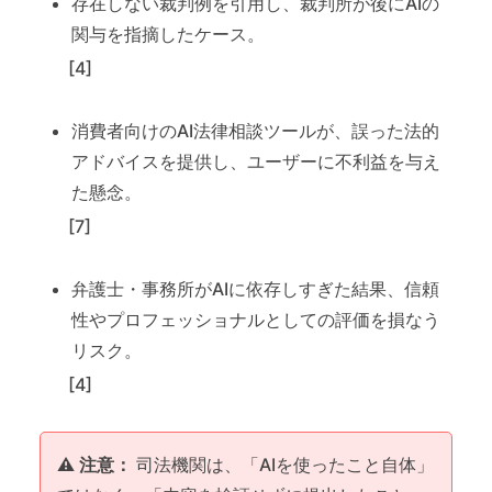
存在しない裁判例を引用し、裁判所が後にAIの
関与を指摘したケース。
[4]
消費者向けのAI法律相談ツールが、誤った法的
アドバイスを提供し、ユーザーに不利益を与え
た懸念。
[7]
弁護士・事務所がAIに依存しすぎた結果、信頼
性やプロフェッショナルとしての評価を損なう
リスク。
[4]
⚠️ 注意：
司法機関は、「AIを使ったこと自体」