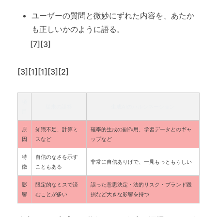
ユーザーの質問と微妙にずれた内容を、あたか
も正しいかのように語る。
[7][3]
[3][1][1][3][2]
項
従来の誤答
生成AIのハルシネーション
目
原
知識不足、計算ミ
確率的生成の副作用、学習データとのギャ
因
スなど
ップなど
特
自信のなさを示す
非常に自信ありげで、一見もっともらしい
徴
こともある
影
限定的なミスで済
誤った意思決定・法的リスク・ブランド毀
響
むことが多い
損など大きな影響を持つ