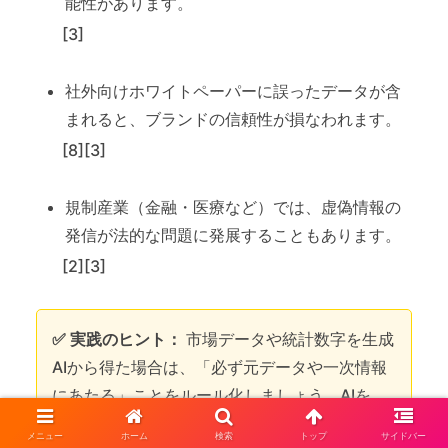
能性があります。
[3]
社外向けホワイトペーパーに誤ったデータが含
まれると、ブランドの信頼性が損なわれます。
[8][3]
規制産業（金融・医療など）では、虚偽情報の
発信が法的な問題に発展することもあります。
[2][3]
✅ 実践のヒント：
市場データや統計数字を生成
AIから得た場合は、「必ず元データや一次情報
にあたる」ことをルール化しましょう。AIを
「調査の起点」として使う発想が重要です。[1]
メニュー
ホーム
検索
トップ
サイドバー