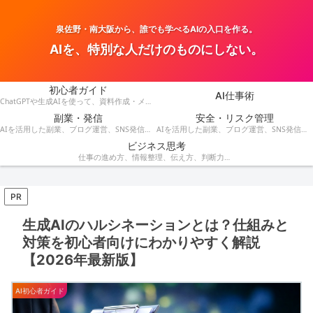
泉佐野・南大阪から、誰でも学べるAIの入口を作る。
AIを、特別な人だけのものにしない。
初心者ガイド
AI仕事術
ChatGPTや生成AIを使って、資料作成・メール・会議・業務改善を効率化する方法を紹介します。
副業・発信
安全・リスク管理
AIを活用した副業、ブログ運営、SNS発信、収益化のアイデアを発信します。
AIを活用した副業、ブログ運営、SNS発信、コンテンツ作成、収益化の方法を紹介します。
ビジネス思考
仕事の進め方、情報整理、伝え方、判断力など、AI時代に役立つビジネス思考を解説します。
PR
生成AIのハルシネーションとは？仕組みと
対策を初心者向けにわかりやすく解説
【2026年最新版】
AI初心者ガイド