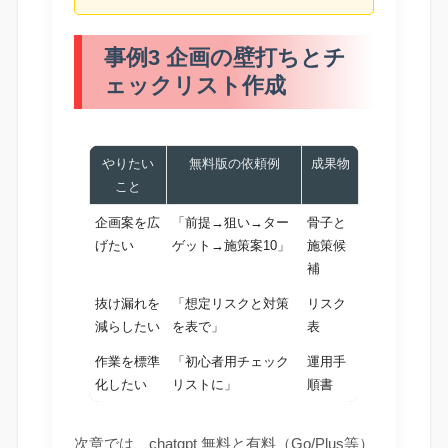
事例3 企画の壁打ちとチ
ェックリスト作成
やりたい
無料版の依頼例
成果物
こと
企画案を広
「前提→狙い→ター
骨子と
げたい
ゲット→施策案10」
施策候
補
抜け漏れを
「想定リスクと対策
リスク
減らしたい
を表で」
表
作業を標準
「初心者用チェック
運用手
化したい
リストに」
順書
次章では、chatgpt 無料と有料（Go/Plus等）