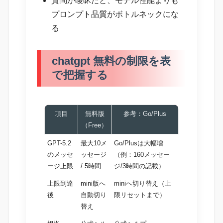
質問が曖昧だと、モデル性能よりも
プロンプト品質がボトルネックにな
る
chatgpt 無料の制限を表
で把握する
項目
無料版
参考：Go/Plus
（Free）
GPT-5.2
最大10メ
Go/Plusは大幅増
のメッセ
ッセージ
（例：160メッセー
ージ上限
/ 5時間
ジ/3時間の記載）
上限到達
mini版へ
miniへ切り替え（上
後
自動切り
限リセットまで）
替え