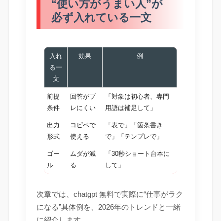
“使い方がうまい人”が
必ず入れている一文
入れ
効果
例
る一
文
前提
回答がブ
「対象は初心者、専門
条件
レにくい
用語は補足して」
出力
コピペで
「表で」「箇条書き
形式
使える
で」「テンプレで」
ゴー
ムダが減
「30秒ショート台本に
ル
る
して」
次章では、chatgpt 無料で実際に“仕事がラク
になる”具体例を、2026年のトレンドと一緒
に紹介します。