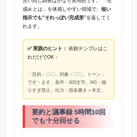
言い回し調整はかなり実用的です。 「生
成ai とは」を体感しやすい領域で、
短い
指示でも“それっぽい完成形”
を返してく
れます。
✅ 実践のヒント：
依頼テンプレはこ
れだけでOK：
「目的：〇〇。対象：〇〇。トーン：
です・ます。条件：300文字。NG：煽
りすぎ禁止。出力：箇条書き＋本文」
要約と議事録 5時間10回
でも十分回せる