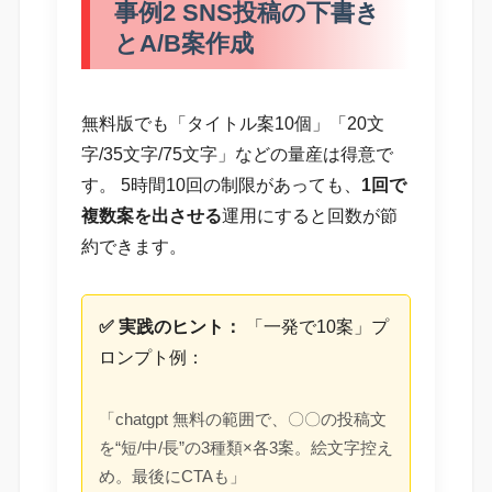
事例2 SNS投稿の下書き
とA/B案作成
無料版でも「タイトル案10個」「20文
字/35文字/75文字」などの量産は得意で
す。 5時間10回の制限があっても、
1回で
複数案を出させる
運用にすると回数が節
約できます。
✅ 実践のヒント：
「一発で10案」プ
ロンプト例：
「chatgpt 無料の範囲で、〇〇の投稿文
を“短/中/長”の3種類×各3案。絵文字控え
め。最後にCTAも」