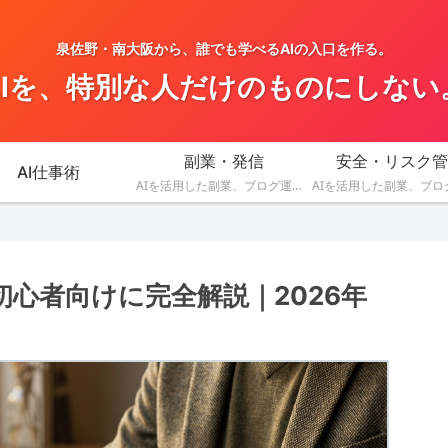
泉佐野・南大阪から、誰でも学べるAIの入口を作る。
AIを、特別な人だけのものにしない
副業・発信
安全・リスク管
AI仕事術
AIを活用した副業、ブログ運営、SNS発信、収益化のアイデアを発信します。
使い方を初心者向けに完全解説｜2026年