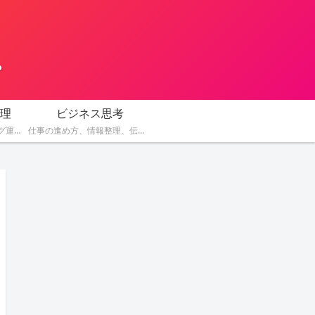
。
理
ビジネス思考
AIを活用した副業、ブログ運営、SNS発信、コンテンツ作成、収益化の方法を紹介します。
仕事の進め方、情報整理、伝え方、判断力など、AI時代に役立つビジネス思考を解説します。