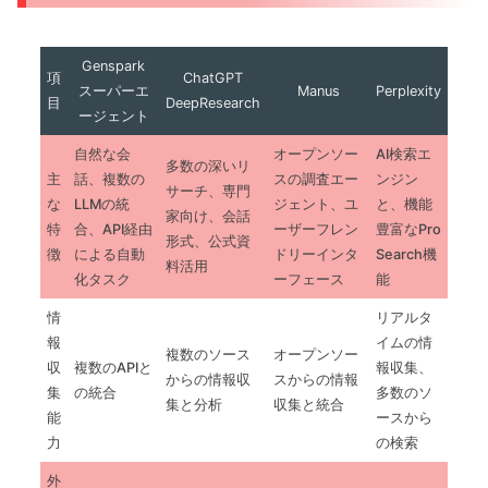
Genspark
項
ChatGPT
スーパーエ
Manus
Perplexity
目
DeepResearch
ージェント
自然な会
オープンソー
AI検索エ
多数の深いリ
主
話、複数の
スの調査エー
ンジン
サーチ、専門
な
LLMの統
ジェント、ユ
と、機能
家向け、会話
特
合、API経由
ーザーフレン
豊富なPro
形式、公式資
徴
による自動
ドリーインタ
Search機
料活用
化タスク
ーフェース
能
情
リアルタ
報
イムの情
複数のソース
オープンソー
収
複数のAPIと
報収集、
からの情報収
スからの情報
集
の統合
多数のソ
集と分析
収集と統合
能
ースから
力
の検索
外