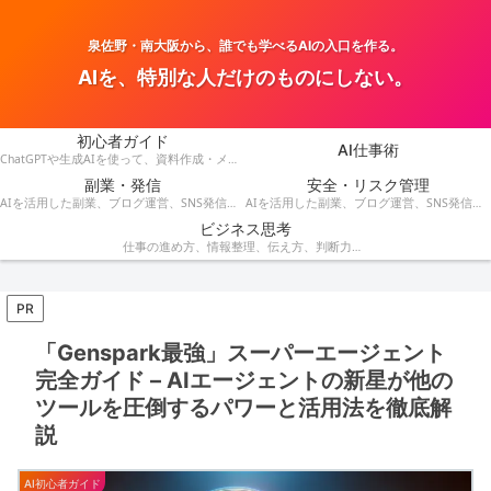
泉佐野・南大阪から、誰でも学べるAIの入口を作る。
AIを、特別な人だけのものにしない。
初心者ガイド
AI仕事術
ChatGPTや生成AIを使って、資料作成・メール・会議・業務改善を効率化する方法を紹介します。
副業・発信
安全・リスク管理
AIを活用した副業、ブログ運営、SNS発信、収益化のアイデアを発信します。
AIを活用した副業、ブログ運営、SNS発信、コンテンツ作成、収益化の方法を紹介します。
ビジネス思考
仕事の進め方、情報整理、伝え方、判断力など、AI時代に役立つビジネス思考を解説します。
PR
「Genspark最強」スーパーエージェント
完全ガイド – AIエージェントの新星が他の
ツールを圧倒するパワーと活用法を徹底解
説
AI初心者ガイド