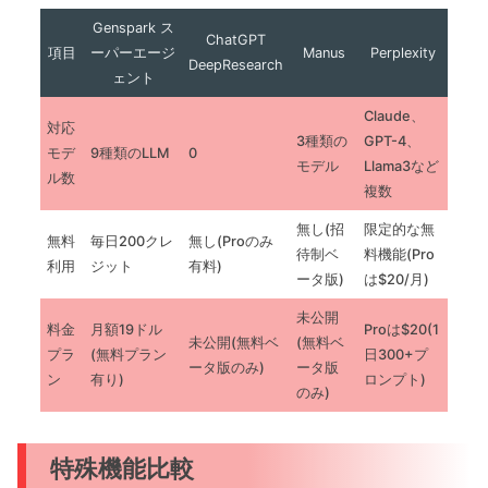
Genspark ス
ChatGPT
項目
ーパーエージ
Manus
Perplexity
DeepResearch
ェント
Claude、
対応
3種類の
GPT-4、
モデ
9種類のLLM
0
モデル
Llama3など
ル数
複数
無し(招
限定的な無
無料
毎日200クレ
無し(Proのみ
待制ベ
料機能(Pro
利用
ジット
有料)
ータ版)
は$20/月)
未公開
料金
月額19ドル
Proは$20(1
未公開(無料ベ
(無料ベ
プラ
(無料プラン
日300+プ
ータ版のみ)
ータ版
ン
有り)
ロンプト)
のみ)
特殊機能比較