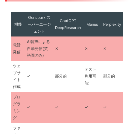
Genspark ス
ChatGPT
機能
ーパーエージ
Manus
Perplexity
DeepResearch
ェント
AI音声による
電話
自動発信(英
✕
✕
✕
発信
語圏のみ)
ウェ
テスト
ブサ
✓
部分的
利用可
部分的
イト
能
作成
プロ
グラ
✓
✓
✓
✓
ミン
グ
ファ