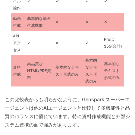
イル
✓
✓
✓
✓
操作
動画
基本的な動画
✕
✕
✕
生成
生成機能
API
Proは
アク
✓
✕
✓
$55(合計)
セス
基本的
高品質な
基本的な
資料
基本的なテキ
なテキ
HTML/PDF資
テキスト
作成
スト形式のみ
スト形
料
形式のみ
式のみ
この比較表からも明らかなように、Genspark スーパーエ
ージェントは他のAIエージェントと比較して多機能性と品
質のバランスに優れています。特に資料作成機能と外部シ
ステム連携の面で強みがあります。