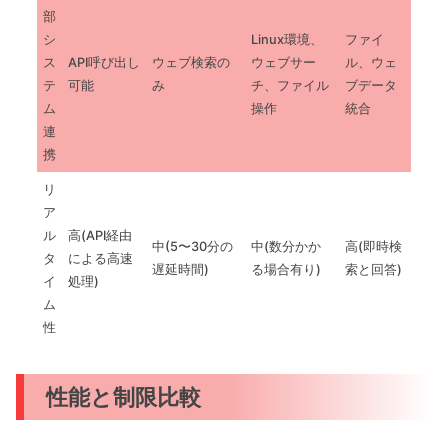
部
シ
Linux環境、
ファイ
ス
API呼び出し
ウェブ検索の
ウェブサー
ル、ウェ
テ
可能
み
チ、ファイル
ブデータ
ム
操作
統合
連
携
リ
ア
ル
高(API経由
中(5〜30分の
中(数分かか
高(即時検
タ
による高速
遅延時間)
る場合有り)
索と回答)
イ
処理)
ム
性
性能と制限比較